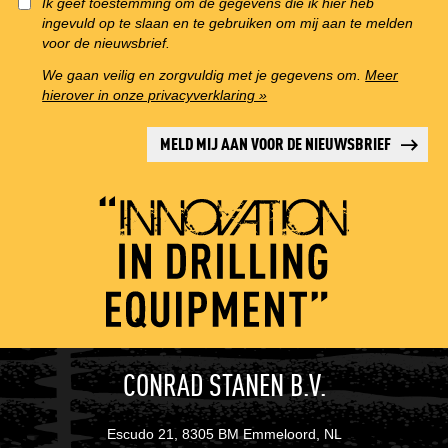
Ik geef toestemming om de gegevens die ik hier heb
ingevuld op te slaan en te gebruiken om mij aan te melden
voor de nieuwsbrief.
We gaan veilig en zorgvuldig met je gegevens om.
Meer
hierover in onze privacyverklaring »
MELD MIJ AAN VOOR DE NIEUWSBRIEF
CONRAD STANEN B.V.
Escudo 21, 8305 BM Emmeloord, NL